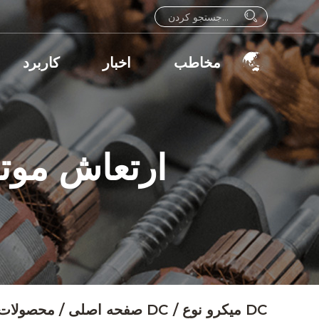
مخاطب
اخبار
کاربرد
میکرو نوع DC براش 12V/24V MVB ارتعا
میکرو نوع DC
/
موتور لرزش میکرو DC
صفحه اصلی
/
محصولات