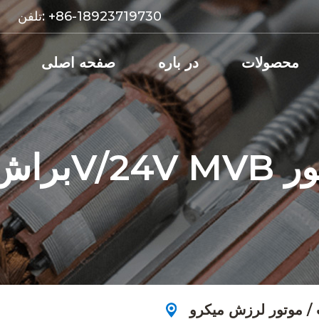
+86-18923719730
تلفن:
محصولات
در باره
صفحه اصلی
ش موتور
/