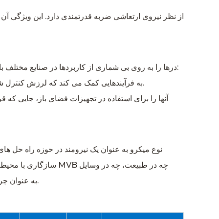
تطبیق پذیری موتور ارتعاشی 12V/24V MVB برس DC نوع Micro درها را به روی بی شماری از کاربردها در صنایع مختلف باز می کند. برخی از برنامه های کاربردی قابل توجه عبارتند از:
ماشین آلات صنعتی: در حوزه ماشین آلات صنعتی، سری MVB به فرآیندهایی کمک می کند که لرزش کنترل شده یکپارچه است، مانند سیستم های جابجایی و مرتب سازی مواد.
سازگاری با محیط‌های م
نقلیه و چه در محیط‌های کاری غیر AC، به عنوان چراغی از نوآوری است که ماهیت فناوری ارتعاشی قوی، فشرده و قدرتمند را در بر می‌گیرد.