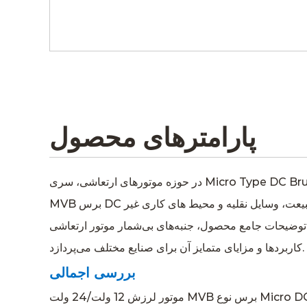
پارامترهای محصول
در حوزه موتورهای ارتعاشی، سری Micro Type DC Brush 12V/24V MVB به عنوان شاهدی بر قابلیت اطمینان، سازگاری و عملکرد خالص است. این موتور ارتعاشی 12 ولت/24 ولت
MVB برس DC نوع میکرو، که برای رشد در محیط های چالش برانگیز مانند طبیعت، وسایل نقلیه و محیط های کاری غیر AC طراحی شده است، چراغی از نوآوری در دنیای راه حل های
 بی‌شمار موتور ارتعاشی Micro Type DC Brush 12V/24V MVB را بررسی می‌کند و به ویژگی‌ها،
کاربردها و مزایای متمایز آن برای صنایع مختلف می‌پردازد.
بررسی اجمالی
موتور لرزش 12 ولت/24 ولت MVB برس نوع Micro DC یک راه حل پیشگام است که برای پاسخگویی به نیازهای صنایع مختلف که در آن لرزش قوی، فشرده و کارآمد ضروری است