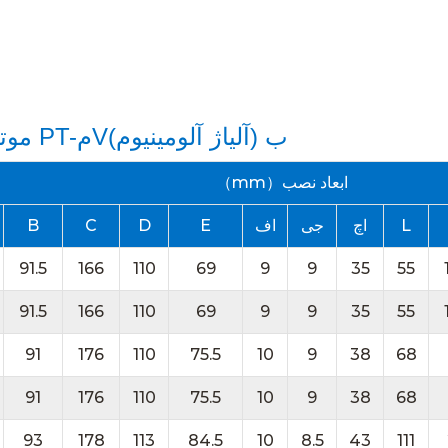
موتور لرزش برس مینیاتوری دیسی سری PT-مVب (آلیاژ آلومینیوم)
（mm）ابعاد نصب
L
اچ
جی
اف
E
D
C
B
91.5
166
110
69
9
9
35
55
91.5
166
110
69
9
9
35
55
91
176
110
75.5
10
9
38
68
91
176
110
75.5
10
9
38
68
93
178
113
84.5
10
8.5
43
111