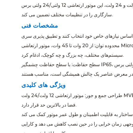
ساخته شده است. با گزینه های ولتاژ 12 ولت و 24 ولت، این موتور ارتعاشی 12 ولتی/24 ولتی برس DC نوع میکرو، طیف وسیعی از کاربردها را برآورده می کند و انعطاف پذیری و
سازگاری را در تنظیمات مختلف تضمین می کند.
مشخصات فنی
محدوده توان: از 20 وات تا 45 وات، موتور ارتعاشی Micro Type DC Brush MVB طیفی از گزینه‌های قدرت را فراهم می‌کند و اطمینان می‌دهد که می‌توان آن را به طور یکپارچه در
سیستم‌های مختلف، چه بزرگ و چه کوچک، ادغام کرد.
سطح حفاظت: با سطح حفاظت چشمگیر IP65، این موتورهای لرزشی 12 ولتی/24 ولتی برس DC نوع Micro DC در برابر گرد و غبار و آب انعطاف پذیری نشان می دهند و برای استقرار
ویژگی های کلیدی
طراحی جمع و جور: موتور ارتعاشی 12 ولت/24 ولت MVB برس DC نوع Micro با ردپای کوچک خود مشخص می شود و آن را به گزینه ای ایده آل برای برنامه هایی تبدیل می کند که در آن
فضا در بالاترین حد قرار دارد.
وجهی زمان خرابی را در حین نصب کاهش می دهد و کارایی