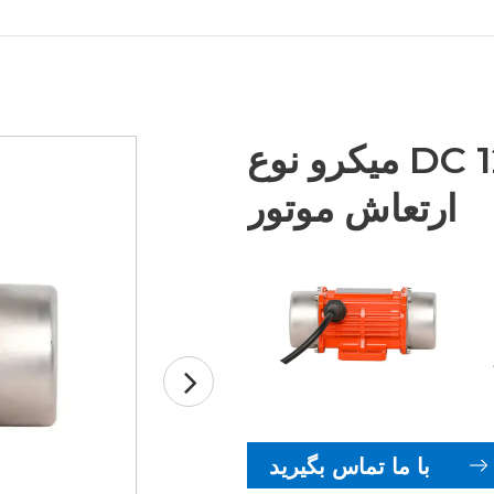
میکرو نوع DC براش 12V/24V MVB
ارتعاش موتور
با ما تماس بگیرید