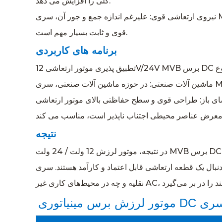
کلی را افزایش می دهد.
نیروی ارتعاشی قوی: علیرغم اندازه جمع و جور آن، سری MVB از نظر نیروی ارتعاشی ضربه قدرتمندی دارد. این ویژگی آن را به انتخابی ارجح در سناریوهایی تبدیل می کند که در آن ارتعاش
قوی و ثابت بسیار مهم است.
برنامه های کاربردی
 و سطح حفاظتی بالای موتور ارتعاشی Micro Type DC Brush 12V/24V MVB آنها را برای استفاده در تجهیزات فضای باز، جایی که قرار گرفتن در
نتیجه
در نتیجه، موتور لرزش 12 ولت / 24 ولت MVB برس DC نوع میکرو به عنوان یک نیرومند در حوزه راه حل های ارتعاشی ظاهر می شود. ترکیبی از مهارت فنی، طراحی کاربرپسند و
عاشی قابل اعتماد و کارآمد هستند. سری MVB چه در طبیعت، چه در وسایل