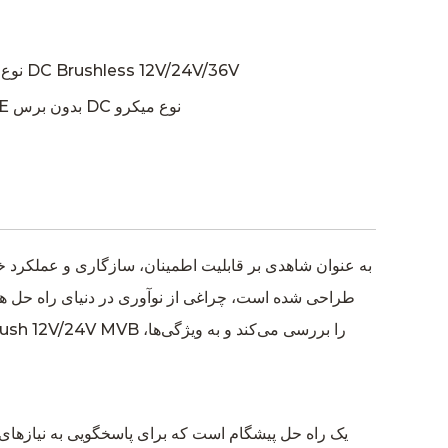
قبلی: موتور ارتعاشی MVB نوع میکرو DC Brushless 12V/24V/36V
بعد: موتور ارتعاشی 12V/24V MVE بدون برس DC نوع میکرو